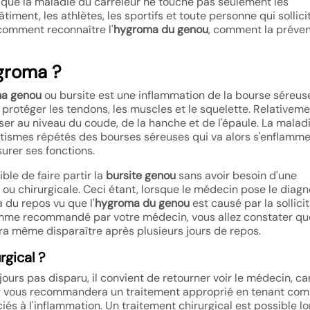
r que la maladie du carreleur ne touche pas seulement les
timent, les athlètes, les sportifs et toute personne qui sollici
comment reconnaître l'
hygroma du
genou
, comment la préveni
groma ?
a genou
ou bursite est une inflammation de la bourse séreus
 protéger les tendons, les muscles et le squelette. Relativem
iser au niveau du coude, de la hanche et de l'épaule. La malad
tismes répétés des bourses séreuses qui va alors s'enflamme
surer ses fonctions.
ble de faire partir la
bursite genou
sans avoir besoin d'une
u chirurgicale. Ceci étant, lorsque le médecin pose le diagn
 du repos vu que l'
hygroma du genou
est causé par la sollici
omme recommandé par votre médecin, vous allez constater qu
ra même disparaître après plusieurs jours de repos.
rgical ?
jours pas disparu, il convient de retourner voir le médecin, car
ier vous recommandera un traitement approprié en tenant co
és à l'inflammation. Un traitement chirurgical est possible l