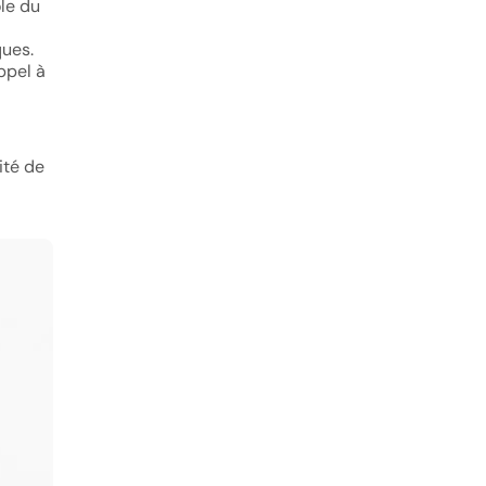
ôle du
ues.
ppel à
ité de