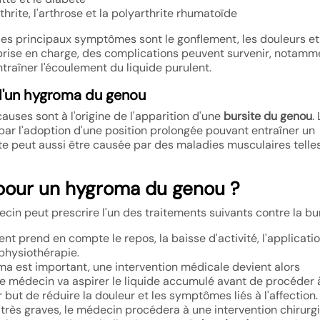
hrite, l'arthrose et la polyarthrite rhumatoïde
 les principaux symptômes sont le gonflement, les douleurs et
t prise en charge, des complications peuvent survenir, notamm
traîner l'écoulement du liquide purulent.
 d'un hygroma du genou
uses sont à l'origine de l'apparition d'une
bursite du genou
.
par l'adoption d'une position prolongée pouvant entraîner un
e peut aussi être causée par des maladies musculaires telle
 pour un hygroma du genou ?
decin peut prescrire l'un des traitements suivants contre la bur
ent prend en compte le repos, la baisse d'activité, l'applicati
 physiothérapie.
oma est important, une intervention médicale devient alors
le médecin va aspirer le liquide accumulé avant de procéder 
r but de réduire la douleur et les symptômes liés à l'affection.
s très graves, le médecin procédera à une intervention chirurgi