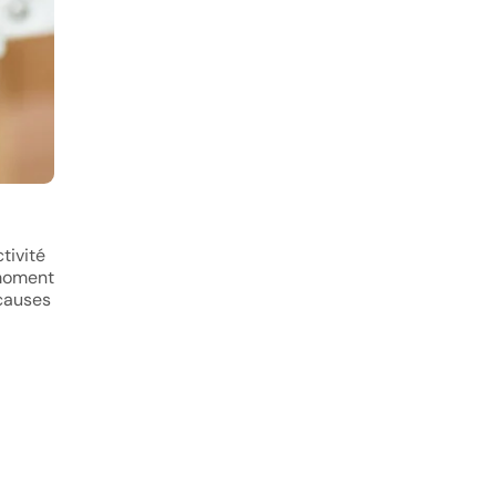
tivité
 moment
 causes