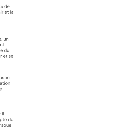
te de
r et la
e, un
ent
ie du
r et se
ostic
tation
e
 il
mpte de
orsque