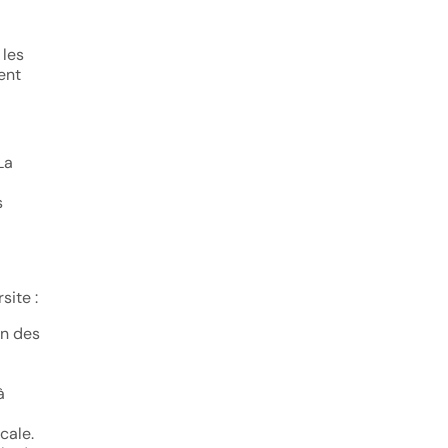
 les
ent
 La
s
site :
on des
à
cale.