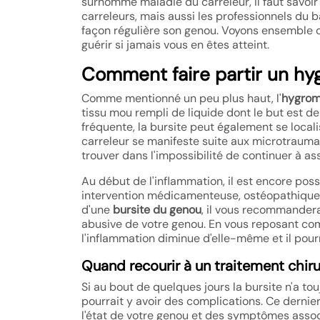
surnomme maladie du carreleur, il faut savoi
carreleurs, mais aussi les professionnels du bâ
façon régulière son genou. Voyons ensemble 
guérir si jamais vous en êtes atteint.
Comment faire partir un hy
Comme mentionné un peu plus haut, l'
hygrom
tissu mou rempli de liquide dont le but est de
fréquente, la bursite peut également se local
carreleur se manifeste suite aux microtrauma
trouver dans l'impossibilité de continuer à as
Au début de l'inflammation, il est encore possi
intervention médicamenteuse, ostéopathique o
d'une
bursite du genou
, il vous recommandera
abusive de votre genou. En vous reposant c
l'inflammation diminue d'elle-même et il pour
Quand recourir à un traitement chiru
Si au bout de quelques jours la bursite n'a tou
pourrait y avoir des complications. Ce dern
l'état de votre genou et des symptômes associ