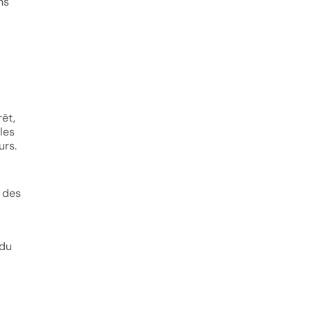
ns
êt,
les
urs.
r des
 du