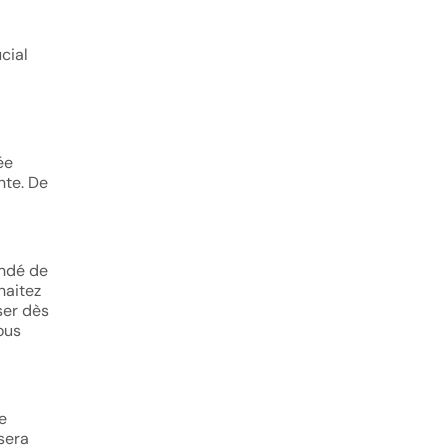
cial
ée
nte. De
andé de
haitez
ser dès
ous
e
sera