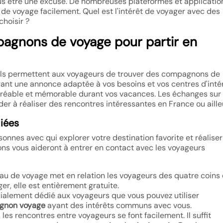
us être une excuse. De nombreuses plateformes et applicatio
e voyage facilement. Quel est l'intérêt de voyager avec des
hoisir ?
gnons de voyage pour partir en
ils permettent aux voyageurs de trouver des compagnons de
rant une annonce adaptée à vos besoins et vos centres d'intér
gréable et mémorable durant vos vacances. Les échanges sur 
r à réaliser des rencontres intéressantes en France ou aille
diées
sonnes avec qui explorer votre destination favorite et réalise
ons vous aideront à entrer en contact avec les voyageurs
eau de voyage met en relation les voyageurs des quatre coins
r, elle est entièrement gratuite.
pécialement dédié aux voyageurs que vous pouvez utiliser
gnon voyage
ayant des intérêts communs avec vous.
 les rencontres entre voyageurs se font facilement. Il suffit