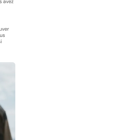
s avez
uver
ous
i