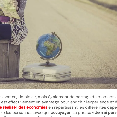
laxation, de plaisir, mais également de partage de moments
st effectivement un avantage pour enrichir l'expérience et é
e réaliser des économies
en répartissant les différentes dépe
ouver des personnes avec qui
covoyager
. La phrase «
Je n'ai per