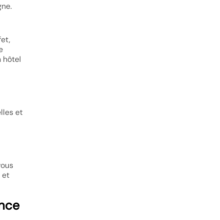
gne.
et,
e
n hôtel
lles et
vous
 et
ence