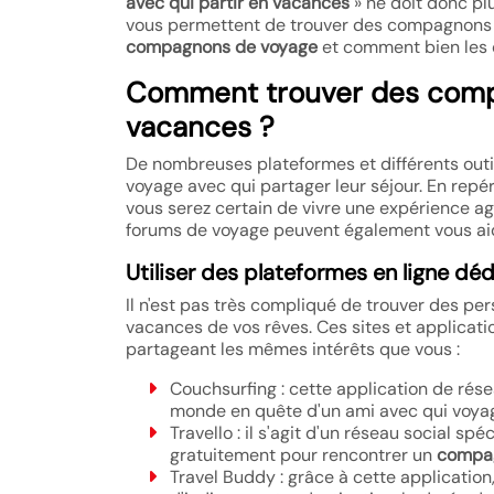
avec qui partir en vacances
» ne doit donc pl
vous permettent de trouver des compagnons d
compagnons de voyage
et comment bien les c
Comment trouver des compa
vacances ?
De nombreuses plateformes et différents out
voyage avec qui partager leur séjour. En repé
vous serez certain de vivre une expérience a
forums de voyage peuvent également vous aide
Utiliser des plateformes en ligne dé
Il n'est pas très compliqué de trouver des per
vacances de vos rêves. Ces sites et applicati
partageant les mêmes intérêts que vous :
Couchsurfing : cette application de rés
monde en quête d'un ami avec qui voyage
Travello : il s'agit d'un réseau social s
gratuitement pour rencontrer un
compa
Travel Buddy : grâce à cette application,