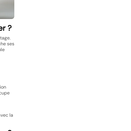
er ?
rtage.
che ses
ôle
tion
ccupe
avec la