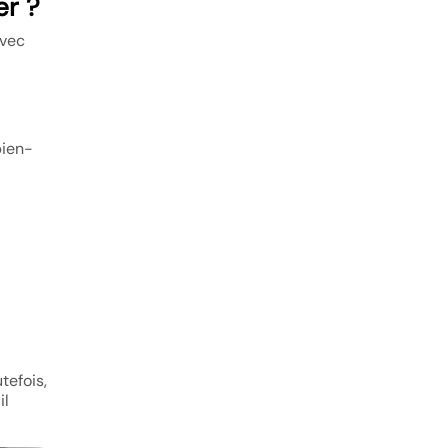
er ?
avec
bien-
tefois,
il