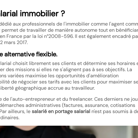
arial immobilier ?
ue dédié aux professionnels de l'immobilier comme l'agent comm
leur permet de travailler de manière autonome tout en bénéficia
sé en France par la loi n°2008-596. Il est également encadré pa
22 mars 2017.
 alternative flexible.
larial choisit librement ses clients et détermine ses horaires 
r des missions si elles ne s'alignent pas à ses objectifs. La
sions variées maximise les opportunités d'amélioration
ibilité de négocier ses tarifs avec les clients pour maximiser s
 liberté géographique accrue au travailleur.
cie de l'auto-entrepreneur et du freelancer. Ces derniers ne jo
 démarches administratives (factures, assurance, cotisations
 Par ailleurs, le
salarié en portage salarial
n'est pas soumis à d
dinaires.