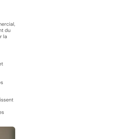
ercial,
nt du
r la
et
es
uissent
es