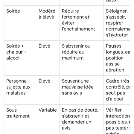
Soirée
Modéré
Réduire
S'éloigner,
à élevé
fortement et
s'asseoir,
éviter
respirer
l'enchaînement
normalement
s'hydrater
Soirée +
Élevé
S'abstenir ou
Pauses
chaleur +
réduire au
longues, eau,
alcool
maximum
position
assise,
aération
Personne
Élevé
Souvent une
Cadre très
sujette aux
mauvaise idée
contrôlé, pa
malaises
sans avis
seul, pas
d'alcool
Sous
Variable
En cas de doute,
Vérifier
traitement
s'abstenir et
interactions
demander un
possibles, n
avis
pas tester e
soirée