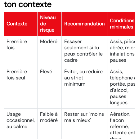
ton contexte
Niveau
Conditions
Contexte
de
Recommandation
minimales
risque
Première
Modéré
Essayer
Assis, pièce
fois
seulement si tu
aérée, micro
peux contrôler le
inhalations,
cadre
pauses
Première
Élevé
Éviter, ou réduire
Assis,
fois seul
au strict
téléphone à
minimum
portée, pas
d'alcool,
pauses
longues
Usage
Faible à
Rester sur "moins
Aération,
occasionnel,
modéré
mais mieux"
flacon
au calme
refermé,
attente entr
deux